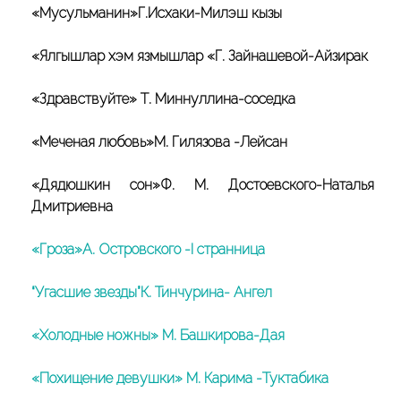
«Мусульманин»Г.Исхаки-Милэш кызы
«Ялгышлар хэм язмышлар «Г. Зайнашевой-Айзирак
«Здравствуйте» Т. Миннуллина-соседка
«Меченая любовь»М. Гилязова -Лейсан
«Дядюшкин сон»Ф. М. Достоевского-Наталья
Дмитриевна
«Гроза»А. Островского -I странница
“Угасшие звезды”К. Тинчурина- Ангел
«Холодные ножны» М. Башкирова-Дая
«Похищение девушки» М. Карима -Туктабика