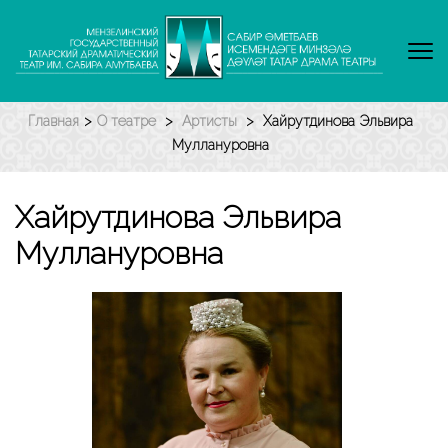
Перейти
к
содержимому
(нажмите
Enter)
Главная
>
О театре
>
Артисты
>
Хайрутдинова Эльвира
Муллануровна
Хайрутдинова Эльвира
Муллануровна