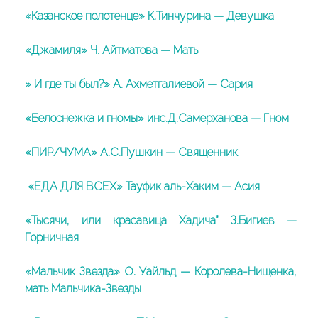
«Казанское полотенце» К.Тинчурина — Девушка
«Джамиля» Ч. Айтматова — Мать
» И где ты был?» А. Ахметгалиевой — Сария
«Белоснежка и гномы» инс.Д.Самерханова — Гном
«ПИР/ЧУМА» А.С.Пушкин — Священник
«ЕДА ДЛЯ ВСЕХ» Тауфик аль-Хаким — Асия
«Тысячи, или красавица Хадича” З.Бигиев —
Горничная
«Мальчик Звезда» О. Уайльд — Королева-Нищенка,
мать Мальчика-Звезды