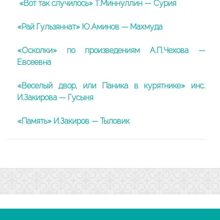
«Вот так случилось» Т.Миннуллин — Сурия
«Рай Гульзяннат» Ю.Аминов — Махмуда
«Осколки» по произведениям А.П.Чехова —
Евсеевна
«Веселый двор, или Паника в курятнике» инс.
И.Закирова — Гусыня
«Память» И.Закиров — Тыловик