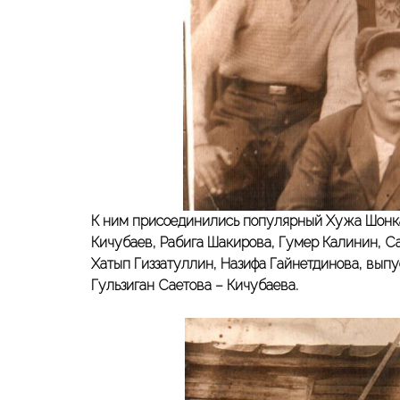
К ним присоединились популярный Хужа Шонкар
Кичубаев, Рабига Шакирова, Гумер Калинин, С
Хатып Гиззатуллин, Назифа Гайнетдинова, выпу
Гульзиган Саетова – Кичубаева.