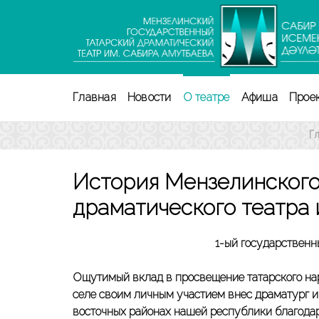
Перейти
к
содержимому
(нажмите
Enter)
Главная
Новости
О театре
Афиша
Прое
Г
История Мензелинского
драматического театра
1-ый государственн
Ощутимый вклад в просвещение татарского народ
селе своим личным участием внес драматург и 
восточных районах нашей республики благодар