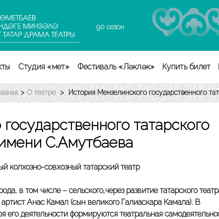
90 сезон
кты
Студия «Өмет»
Фестиваль «Ләкләк»
Купить билет
лавная
>
О театре
>
История Мензелинского государственного тат
 государственного татарского
 имени С.Амутбаева
ый колхозно-совхозный татарский театр
а, в том числе – сельского,через развитие татарского театр
артист Анас Камал (сын великого Галиаскара Камала). В
я его деятельности формируются театральная самодеятельно