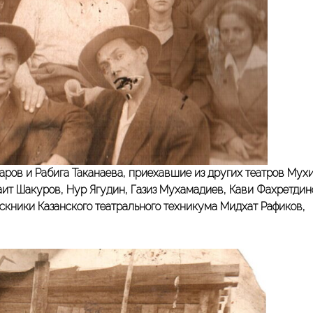
ов и Рабига Таканаева, приехавшие из других театров Мух
аит Шакуров, Нур Ягудин, Газиз Мухамадиев, Кави Фахретдин
скники Казанского театрального техникума Мидхат Рафиков,