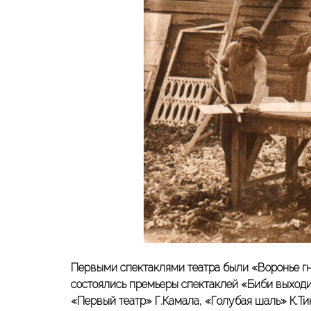
Первыми спектаклями театра были «Воронье гн
состоялись премьеры спектаклей «Биби выходи
«Первый театр» Г.Камала, «Голубая шаль» К.Ти