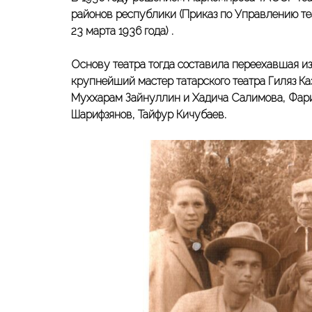
районов республики (Приказ по Управлению т
23 марта 1936 года) .
Основу театра тогда составила переехавшая и
крупнейший мастер татарского театра Гиляз К
Муххарам Зайнуллин и Хадича Салимова, Фари
Шарифзянов, Тайфур Кичубаев.