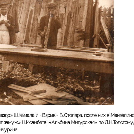
ездо» Ш.Камала и «Взрыв» В.Столяра. после них в Мензелин
т замуж» Н.Исанбета, «Альбина Мигурская» по Л.Н.Толстому
нчурина.