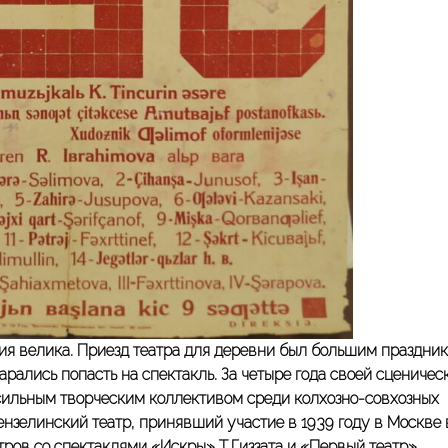
ия велика. Приезд театра для деревни был большим праздник
арались попасть на спектакль. За четыре года своей сценичес
сильным творческим коллективом среди колхозно-совхозных
Мензелинский театр, принявший участие в 1939 году в Москве 
тров со спектаклями «Искры» Т.Гиззата и «Первый театр»