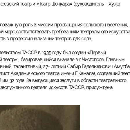
кеевский театр и «Театр Шонкара» (руководитель – Хужа
аловажную роль в миссии просвещения сельского населения,
й мере соответствовать требованиям театрального искусства
ть в профессионализации театров для села.
тельством ТАССР в 1935 году был создан «Первый
 театр» , базировавшийся вначале в г.Чистополе. Главным
чный, талантливый, 27- летний Сабир Гадельзянович Амутба
тист Академического театра имени Г.Камала), создавший теат
им 32 года. За выдающиеся заслуги в области театрального
е заслуженного деятеля искусств ТАССР, присуждена