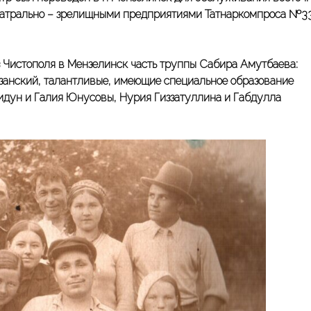
еатрально – зрелищными предприятиями Татнаркомпроса №33
з Чистополя в Мензелинск часть труппы Сабира Амутбаева:
азанский, талантливые, имеющие специальное образование
дун и Галия Юнусовы, Нурия Гиззатуллина и Габдулла