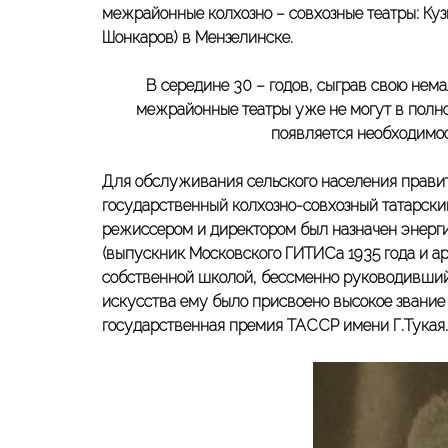
межрайонные колхозно – совхозные театры: Куз
Шонкаров) в Мензелинске.
В середине 30 – годов, сыграв свою нем
межрайонные театры уже не могут в полно
появляется необходимос
Для обслуживания сельского населения прави
государственный колхозно-совхозный татарский
режиссером и директором был назначен энерги
(выпускник Московского ГИТИСа 1935 года и ар
собственной школой, бессменно руководивший 
искусства ему было присвоено высокое звани
государственная премия ТАССР имени Г.Тукая.