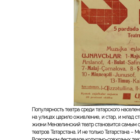
Популярность театра среди татарского населен
на улицах царило оживление, и стар, и млад ст
жизни Мензелинский театр становится самым 
театров Татарстана. И не только Татарстана – 
Всесоюзном фестивале колхозно-совхозных теа