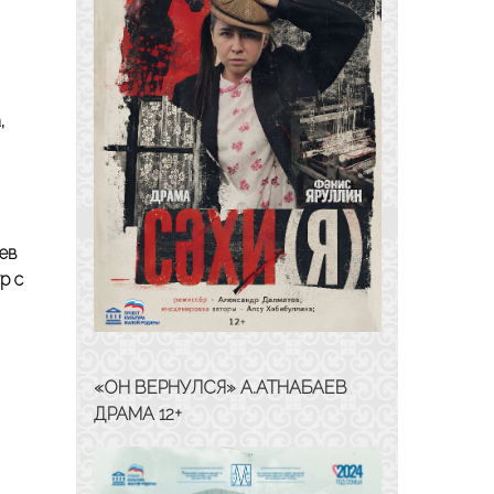
,
ев
р с
«ОН ВЕРНУЛСЯ» А.АТНАБАЕВ
ДРАМА 12+