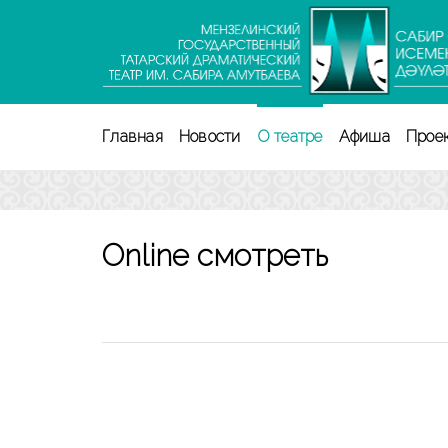
Перейти
к
содержимому
(нажмите
Enter)
Главная
Новости
О театре
Афиша
Прое
Online смотреть