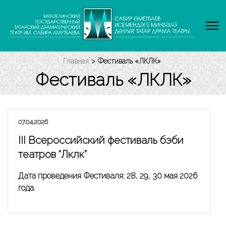
Перейти
к
содержимому
(нажмите
Enter)
Главная
>
Фестиваль «ЛӘКЛӘК»
Фестиваль «ЛӘКЛӘК»
07.04.2026
III Всероссийский фестиваль бэби
театров “Ләкләк”
Дата проведения Фестиваля: 28, 29, 30 мая 2026
года.