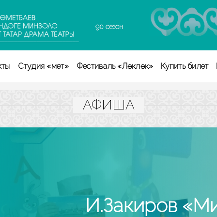
90 сезон
кты
Студия «Өмет»
Фестиваль «Ләкләк»
Купить билет
АФИША
.Закиров «Мир