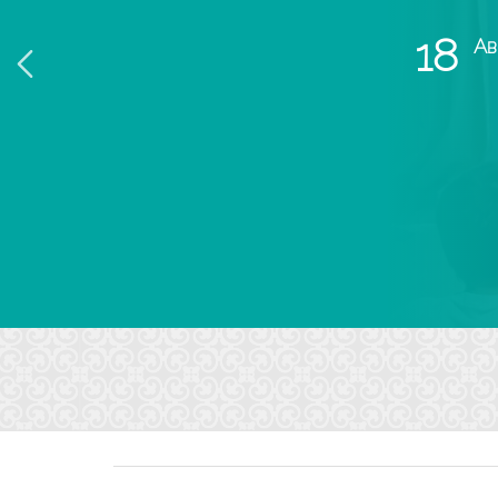
б
18
Август
Реж
Ку