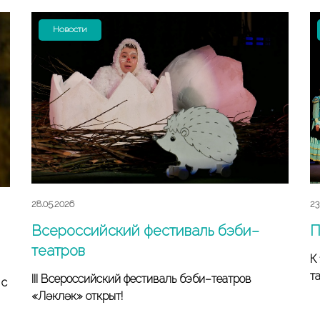
Новости
23
28.05.2026
П
Всероссийский фестиваль бэби–
театров
К
т
III Всероссийский фестиваль бэби–театров
 с
«Ләкләк» открыт!