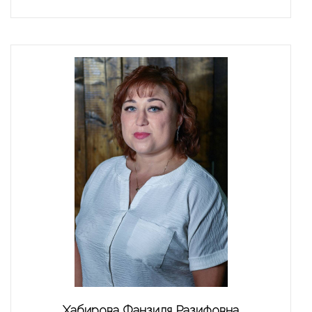
Хабирова Фанзиля Разифовна