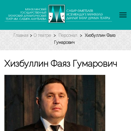
Перейти
к
содержимому
(нажмите
Enter)
Главная
>
О театре
>
Персонал
>
Хизбуллин Фаяз
Гумарович
Хизбуллин Фаяз Гумарович