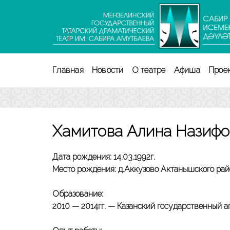
Перейти
к
содержимому
(нажмите
Enter)
Главная
Новости
О театре
Афиша
Прое
Хамитова Алина Назифо
Дата рождения: 14.03.1992г.
Место рождения: д.Аккузово Актанышского рай
Образование:
2010 — 2014гг. — Казанский государственный 