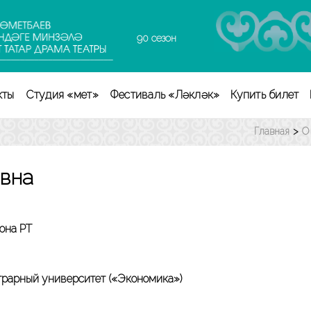
90 сезон
кты
Студия «Өмет»
Фестиваль «Ләкләк»
Купить билет
Главная
>
О
вна
она РТ
аграрный университет («Экономика»)