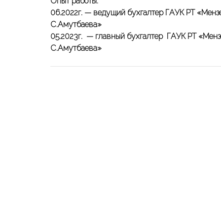
Опыт работы:
06.2022г. — ведущий бухгалтер ГАУК РТ «Менз
С.Амутбаева»
05.2023г. — главный бухгалтер ГАУК РТ «Мен
С.Амутбаева»