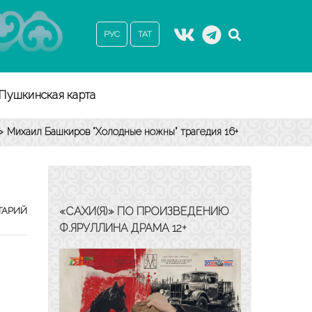
РУС
ТАТ
Пушкинская карта
>
Михаил Башкиров “Холодные ножны” трагедия 16+
МИХАИЛ
«САХИ(Я)» ПО ПРОИЗВЕДЕНИЮ
ТАРИЙ
БАШКИРОВ
Ф.ЯРУЛЛИНА ДРАМА 12+
“ХОЛОДНЫЕ
НОЖНЫ”
ТРАГЕДИЯ
16+