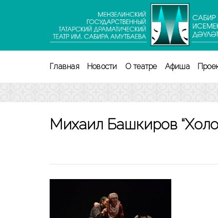
Перейти
к
содержимому
(нажмите
Enter)
Главная
Новости
О театре
Афиша
Прое
Михаил Башкиров “Холо