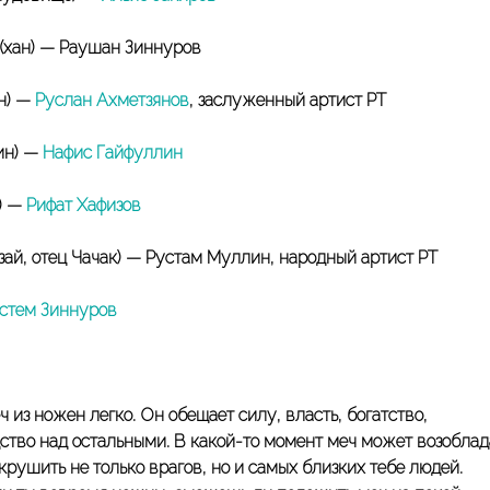
(хан) — Раушан Зиннуров
н) —
Руслан Ахметзянов
, заслуженный артист РТ
ин) —
Нафис Гайфуллин
) —
Рифат Хафизов
рзай, отец Чачак) — Рустам Муллин, народный артист РТ
стем Зиннуров
 из ножен легко. Он обещает силу, власть, богатство,
ство над остальными. В какой-то момент меч может возоблад
крушить не только врагов, но и самых близких тебе людей.