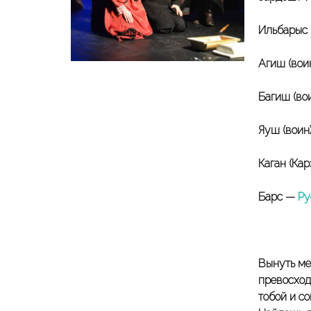
Ильбарыс 
Агиш (вои
Багиш (во
Яуш (воин
Каган (Ка
Барс —
Ру
Вынуть меч
превосход
тобой и со