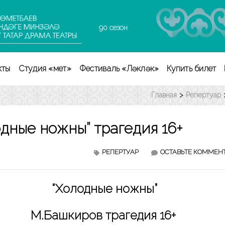
90 сезон
кты
Студия «Өмет»
Фестиваль «Ләкләк»
Купить билет
Главная
>
Репертуар
дные ножны” трагедия 16+
РЕПЕРТУАР
ОСТАВЬТЕ КОММЕН
“Холодные ножны”
М.Башкиров трагедия 16+