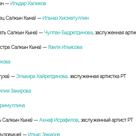
ын —
Ильдар Халиков
ец Салкын Кына) —
Ильназ Хисматуллин
ать Салкын Кына) —
Чулпан Бадретдинова
, заслуженная арти
естра Салкын Кына) —
Язиля Ильясова
кова
туха) —
Эльвира Хайретдинова,
заслуженная артистка РТ
илия Закирова
аримуллина
ь Салкын Кына) —
Ахнаф Исрафилов
, заслуженный артист РТ
чудовище) —
Ильяс Закиров