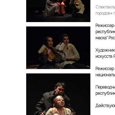
Спектакль
городов» 
Режиссер-
республик
маска” Ро
Художник-
искусств 
Режиссер 
националь
Переводчи
республик
Действующ