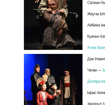
Салкын К
Жаучы (от
Айбика (м
Куаныч (с
Алия Хали
Дая (пови
Чачак —
З
Диляра К
Ырыс (кон
Зардошт (