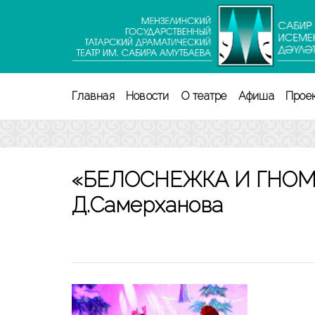
Перейти
к
содержимому
(нажмите
Enter)
Главная
Новости
О театре
Афиша
Прое
«БЕЛОСНЕЖКА И ГНОМЫ
Д.Самерханова