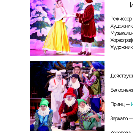
Режиссер
Художник
Музыкаль
Хореогра
Художник
Действующ
Белоснеж
Принц —
Зеркало 
Королева