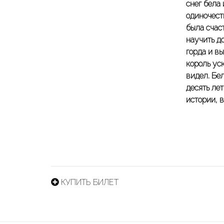
снег бела
одиночест
была счас
научить д
горда и в
король уск
видел. Бе
десять лет
истории, в
КУПИТЬ БИЛЕТ