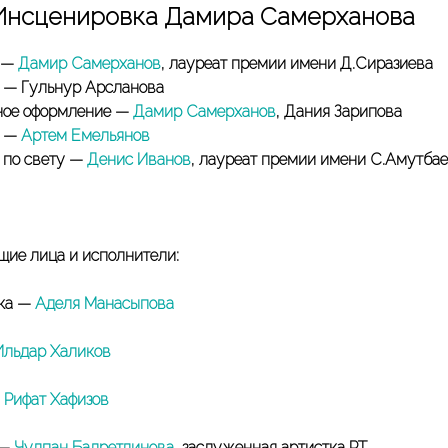
Инсценировка Дамира Самерханова
 —
Дамир Самерханов
, лауреат премии имени Д.Сиразиева
 — Гульнур Арсланова
ное оформление —
Дамир Самерханов
, Дания Зарипова
ф —
Артем Емельянов
 по свету —
Денис Иванов
, лауреат премии имени С.Амутба
ие лица и исполнители:
ка —
Аделя Манасыпова
Ильдар Халиков
—
Рифат Хафизов
 —
Чулпан Бадретдинова
, заслуженная артистка РТ