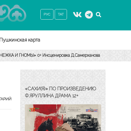
РУС
ТАТ
Пушкинская карта
ЕЖКА И ГНОМЫ» 0+ Инсценировка Д.Самерханова
«САХИ(Я)» ПО ПРОИЗВЕДЕНИЮ
Ф.ЯРУЛЛИНА ДРАМА 12+
«БЕЛОСНЕЖКА
ТАРИЙ
И
ГНОМЫ»
0+
ИНСЦЕНИРОВКА