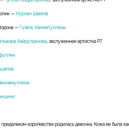
ролик —
Нурлан Шаехов
Ворона —
Гузель Хамматуллина
Эльвира Хайрутдинова
, заслуженная артистка РТ
йфуллин
ашапов
Миннемуллина
аншина
 предалеком королевстве родилась девочка. Кожа ее была ка