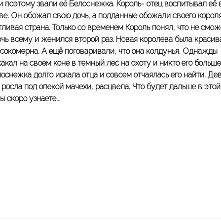
 и поэтому звали её Белоснежка. Король- отец воспитывал её 
ве. Он обожал свою дочь, а подданные обожали своего короля
тливая страна. Только со временем Король понял, что не смож
очь всему и женился второй раз. Новая королева была красива
ысокомерна. А ещё поговаривали, что она колдунья. Однажды
акал на своем коне в темный лес на охоту и никто его больше
лоснежка долго искала отца и совсем отчаялась его найти. Де
 росла под опекой мачехи, расцвела. Что будет дальше в этой
ы скоро узнаете…