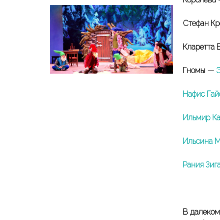
Стефан К
Кларетта 
Гномы —
Нафис Га
Ильмир К
Ильсина 
Рания Зиг
В далеком