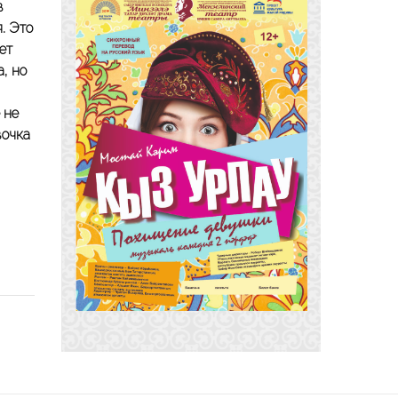
в
. Это
ет
, но
 не
вочка