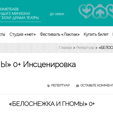
90 сезон
кты
Студия «Өмет»
Фестиваль «Ләкләк»
Купить билет
Главная
>
Репертуар
>
«БЕЛОСН
» 0+ Инсценировка
РЕПЕРТУАР
ОСТАВЬТЕ КОММЕН
«БЕЛОСНЕЖКА И ГНОМЫ» 0+