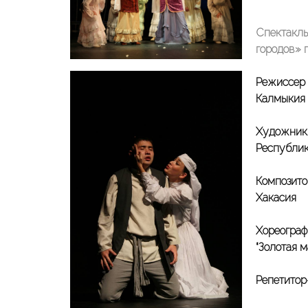
Спектакль
городов» 
Режиссер 
Калмыкия
Художник 
Республи
Композито
Хакасия
Хореограф
“Золотая м
Репетитор