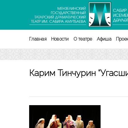
Перейти
к
содержимому
(нажмите
Enter)
Главная
Новости
О театре
Афиша
Прое
Карим Тинчурин “Угасши