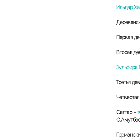
Ильдар Ха
Деревенск
Первая д
Вторая де
Зульфира 
Третья де
Четвертая
Саттар –
С.Амутба
Германски