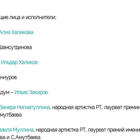
ие лица и исполнители:
Алия Халикова
Шамсутдинова
–
Ильдар Халиков
иннуров
хдум –
Ильяс Закиров
Венера Нигматуллина
, народная артистка РТ, лауреат преми
Амутбаева
азиля Муллина
, народная артистка РТ, лауреат премий имени
ва и С.Амутбаева