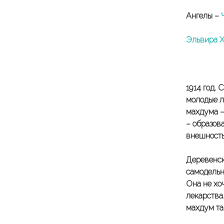
Ангелы –
Эльвира 
1914 год.
молодые л
махдума –
– образов
внешность
Деревенск
самодельн
Она не хоч
лекарства
махдум та