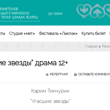
90 сезон
кты
Студия «Өмет»
Фестиваль «Ләкләк»
Купить билет
Главная
>
Репе
е звезды” драма 12+
РЕПЕРТУАР
ОСТАВЬТЕ КОММЕН
Карим Тинчурин
“Угасшие звезды”