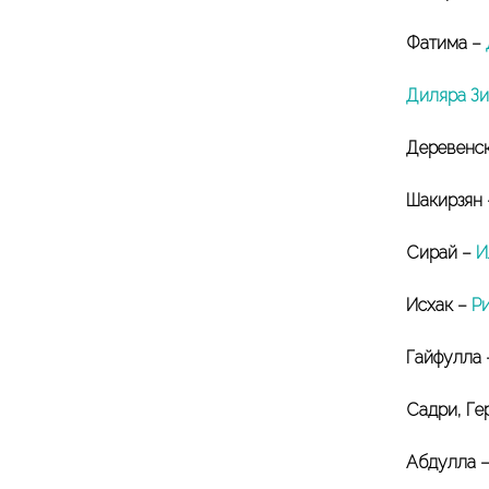
Фатима –
Диляра Зи
Деревенск
Шакирзян
Сирай –
И
Исхак –
Ри
Гайфулла
Садри, Ге
Абдулла –