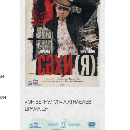
ки
мии
«ОН ВЕРНУЛСЯ» А.АТНАБАЕВ
ДРАМА 12+