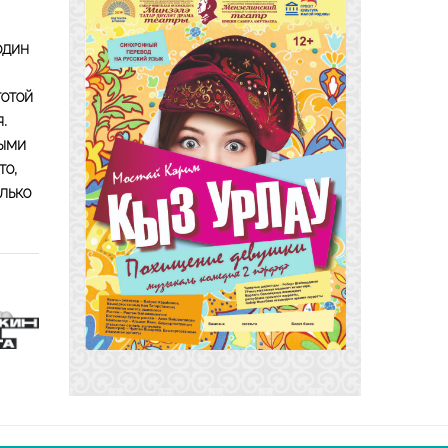
один
тотой
.
ными
то,
олько