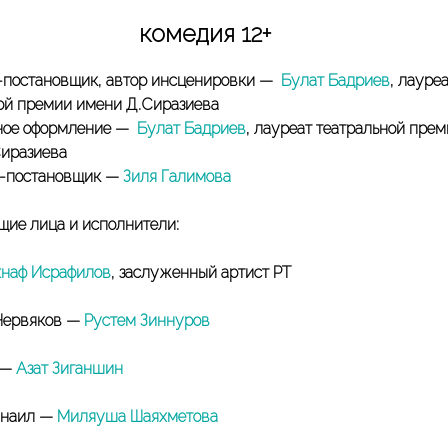
комедия 12+
-постановщик, автор инсценировки —
Булат Бадриев
, лауре
ой премии имени Д.Сиразиева
ное оформление —
Булат Бадриев
, лауреат театральной пре
иразиева
-постановщик —
Зиля Галимова
ие лица и исполнители:
наф Исрафилов
, заслуженный артист РТ
Червяков —
Рустем Зиннуров
 —
Азат Зиганшин
анаил —
Миляуша Шаяхметова