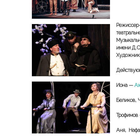
Режиссер
театральн
Музыкаль
имени Д.С
Художник
Действующ
Иона —
Ах
Беликов, 
Трофимов
Аня, Наф