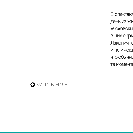
В спектак
день из ж
«чеховски
в них скр
Лаконично
и не имею
что обычно
те момент
КУПИТЬ БИЛЕТ