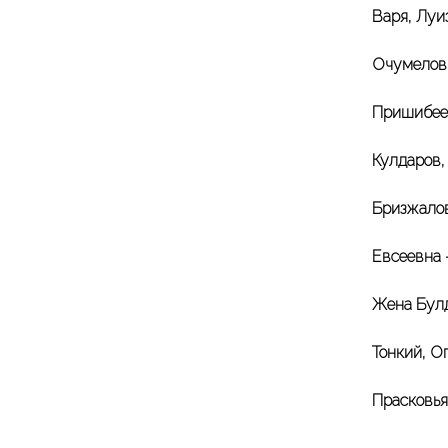
Варя, Луи
Очумело
Пришибе
Кулдаров
Бризжалов
Евсеевна
Жена Бул
Тонкий, 
Прасковь