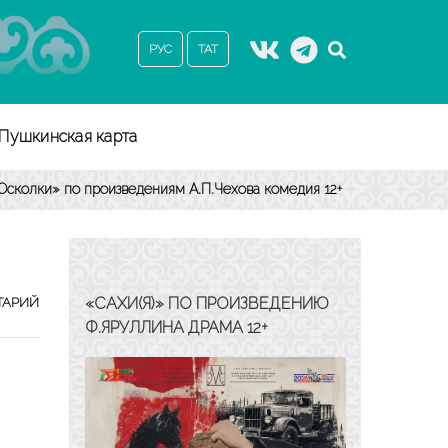
РУС
ТАТ
Пушкинская карта
Осколки» по произведениям А.П.Чехова комедия 12+
«ОСКОЛКИ»
«САХИ(Я)» ПО ПРОИЗВЕДЕНИЮ
ТАРИЙ
ПО
Ф.ЯРУЛЛИНА ДРАМА 12+
ПРОИЗВЕДЕНИЯМ
А.П.ЧЕХОВА
КОМЕДИЯ
12+