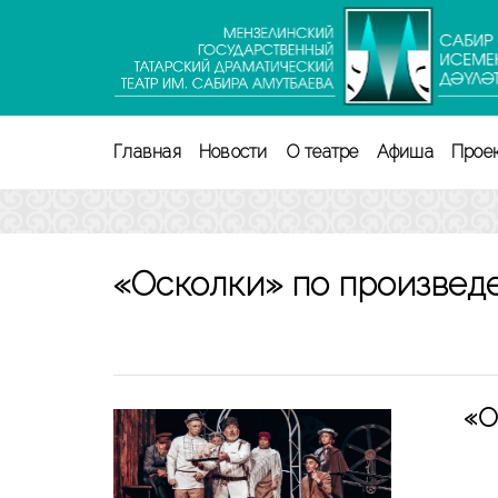
Перейти
к
содержимому
(нажмите
Enter)
Главная
Новости
О театре
Афиша
Прое
«Осколки» по произведе
«О