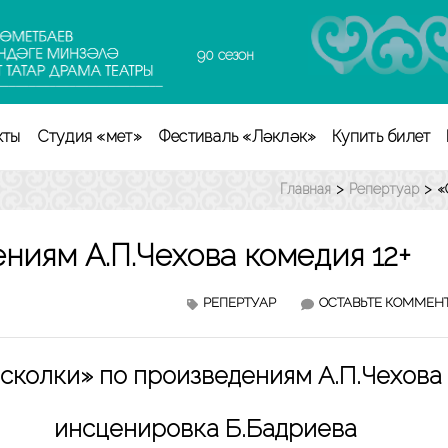
90 сезон
кты
Студия «Өмет»
Фестиваль «Ләкләк»
Купить билет
Главная
>
Репертуар
>
«
ниям А.П.Чехова комедия 12+
РЕПЕРТУАР
ОСТАВЬТЕ КОММЕН
сколки» по произведениям А.П.Чехова
инсценировка Б.Бадриева