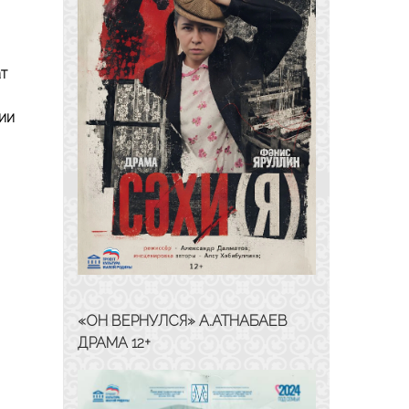
ат
мии
«ОН ВЕРНУЛСЯ» А.АТНАБАЕВ
ДРАМА 12+