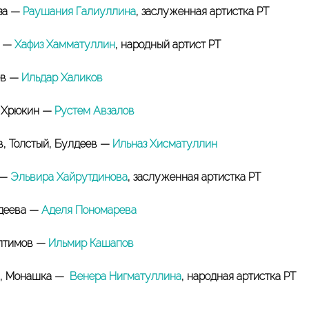
за —
Раушания Галиуллина
, заслуженная артистка РТ
в —
Хафиз Хамматуллин
, народный артист РТ
ев —
Ильдар Халиков
, Хрюкин —
Рустем Авзалов
, Толстый, Булдеев —
Ильназ Хисматуллин
 —
Эльвира Хайрутдинова
, заслуженная артистка РТ
деева —
Аделя Пономарева
Оптимов —
Ильмир Кашапов
я, Монашка —
Венера Нигматуллина
, народная артистка РТ