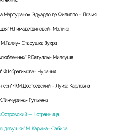
ктаклях:
а Мартурано» Эдуардо де Филиппо – Лючия
щая” Н.Гимадетдиновой- Малика
 М.Галяу- Старушка Зухра
влюбленных” Р.Батуллы- Миляуша
и” Ф.Ибрагимова- Нурания
 сон” Ф.М.Достоевский – Луиза Карловна
 К.Тинчурина- Гульгена
Н.Островский — II странница
е девушки” М. Карима- Сабира