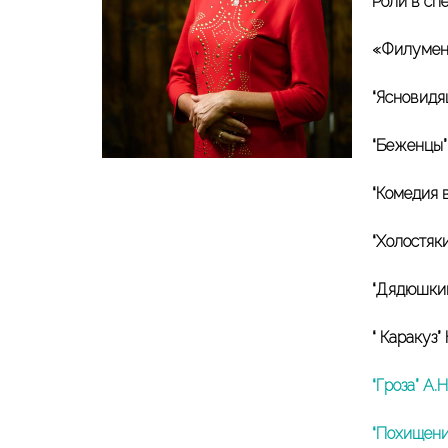
Роли в спе
«Филумен
“Ясновидя
“Беженцы”
“Комедия 
“Холостяк
“Дядюшкин
“ Каракуз”
“Гроза” А.
“Похищени