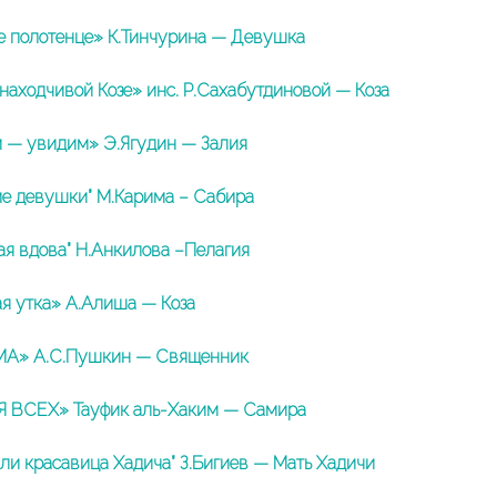
е полотенце» К.Тинчурина — Девушка
 находчивой Козе» инс. Р.Сахабутдиновой — Коза
 — увидим» Э.Ягудин — Залия
е девушки” М.Карима – Сабира
ая вдова” Н.Анкилова –Пелагия
я утка» А.Алиша — Коза
А» А.С.Пушкин — Священник
 ВСЕХ» Тауфик аль-Хаким — Самира
или красавица Хадича” З.Бигиев — Мать Хадичи