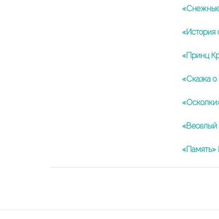
«Снежные 
«История 
«Принц Кр
«Сказка о
«Осколки»
«Веселый 
«Память» 