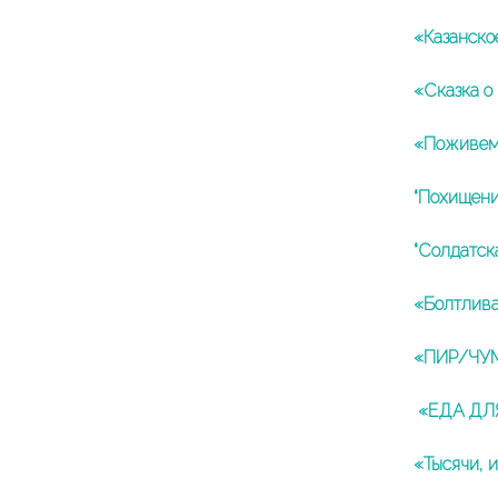
«Казанско
«Сказка о
«Поживем
“Похищени
“Солдатск
«Болтлива
«ПИР/ЧУМ
«ЕДА ДЛЯ
«Тысячи, 