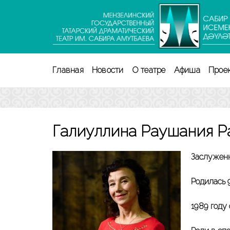
Перейти
к
содержимому
(нажмите
Enter)
Главная
Новости
О театре
Афиша
Прое
Галиуллина Раушания Р
Заслуженн
Родилась 
1989 году