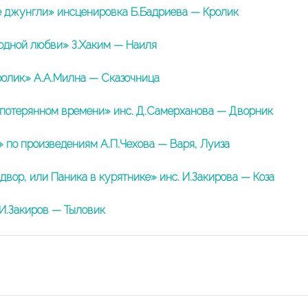
джунгли» инсценировка Б.Бадриева — Кролик
одной любви» З.Хаким — Наиля
олик» А.А.Милна — Сказочница
 потерянном времени» инс. Д.Самерханова — Дворник
 по произведениям А.П.Чехова — Варя, Луиза
двор, или Паника в курятнике» инс. И.Закирова — Коза
И.Закиров — Тыловик