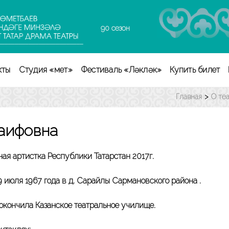
90 сезон
кты
Студия «Өмет»
Фестиваль «Ләкләк»
Купить билет
Главная
>
О те
аифовна
ая артистка Республики Татарстан 2017г.
9 июля 1967 года в д. Сарайлы Сармановского района .
 окончила Казанское театральное училище.