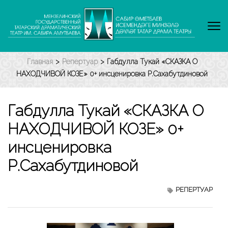
Перейти
к
содержимому
(нажмите
Enter)
Главная
>
Репертуар
>
Габдулла Тукай «СКАЗКА О
НАХОДЧИВОЙ КОЗЕ» 0+ инсценировка Р.Сахабутдиновой
Габдулла Тукай «СКАЗКА О
НАХОДЧИВОЙ КОЗЕ» 0+
инсценировка
Р.Сахабутдиновой
РЕПЕРТУАР