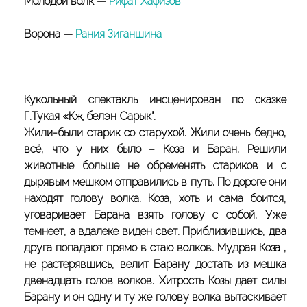
Молодой волк —
Рифат Хафизов
Ворона —
Рания Зиганшина
Кукольный спектакль инсценирован по сказке
Г.Тукая «Кәҗә белэн Сарык”.
Жили-были старик со старухой. Жили очень бедно,
всё, что у них было – Коза и Баран. Решили
животные больше не обременять стариков и с
дырявым мешком отправились в путь. По дороге они
находят голову волка. Коза, хоть и сама боится,
уговаривает Барана взять голову с собой. Уже
темнеет, а вдалеке виден свет. Приблизившись, два
друга попадают прямо в стаю волков. Мудрая Коза ,
не растерявшись, велит Барану достать из мешка
двенадцать голов волков. Хитрость Козы дает силы
Барану и он одну и ту же голову волка вытаскивает