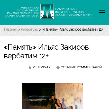
Перейти
к
содержимому
(нажмите
Enter)
Главная
>
Репертуар
>
«Память» Ильяс Закиров вербатим 12+
«Память» Ильяс Закиров
вербатим 12+
«ПА
РЕПЕРТУАР
ОСТАВЬТЕ КОММЕНТАРИЙ
ИЛЬ
ЗАК
ВЕР
12+