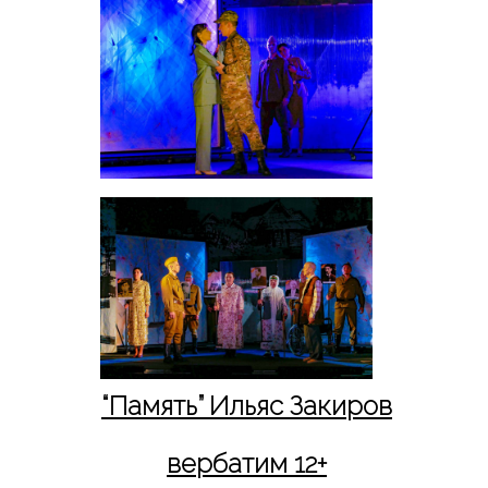
“
Память
” Ильяс Закиров
вербатим 12+