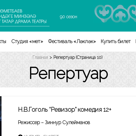
90 сезон
кты
Студия «Өмет»
Фестиваль «Ләкләк»
Купить билет
Главная
>
Репертуар
(Страница 10)
Репертуар
Н.В.Гоголь “Ревизор” комедия 12+
Режиссер – Зиннур Сулейманов