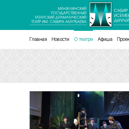
Перейти
к
содержимому
(нажмите
Enter)
Главная
Новости
О театре
Афиша
Прое