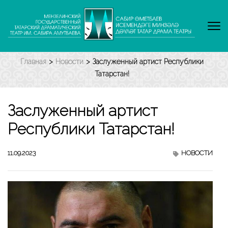
Перейти
к
содержимому
(нажмите
Enter)
Главная
>
Новости
>
Заслуженный артист Республики
Татарстан!
Заслуженный артист
Республики Татарстан!
11.09.2023
НОВОСТИ