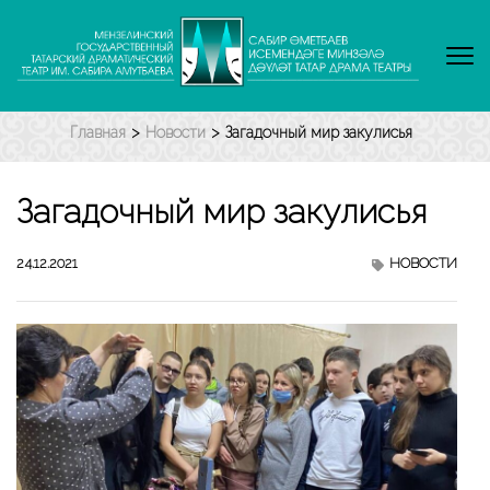
Перейти
к
содержимому
(нажмите
Enter)
Главная
>
Новости
>
Загадочный мир закулисья
Загадочный мир закулисья
24.12.2021
НОВОСТИ