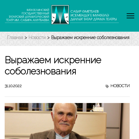
Перейти
к
содержимому
(нажмите
Enter)
Главная
>
Новости
>
Выражаем искренние соболезнования
Выражаем искренние
соболезнования
31.10.2022
НОВОСТИ