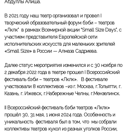
Абдуллы Алиша.
В 2021 году наш театр организовал и провел
I
творческий образовательный форум бэби – театров
«Ләкләк”
в рамках Всемирной акции “Small Size Days”, с
участием представителя Европейской сети
исполнительских искусств для маленьких зрителей
«Small Size» в России — Алмаза Садриева.
Далее статус мероприятия изменился и с 30 ноября по
2 декабря 2022 года в театре прошел
I Всероссийский
фестиваль бэби – театров «Ләкләк»
.
В фестивале
участвовали 8 коллективов –из г. Москва, г.Тольятти, г.
Казань, г. Ижевск, г.Набережные Челны, г.Мензелинск.
II
Всероссийский фестиваль
бэби театров
«Ләкләк»
прошёл 30, 31 мая, 1 июня 2024 года. Особенность и
уникальность фестиваля был в том, что мы собрали
коллективы театров кукол из разных уголков России,