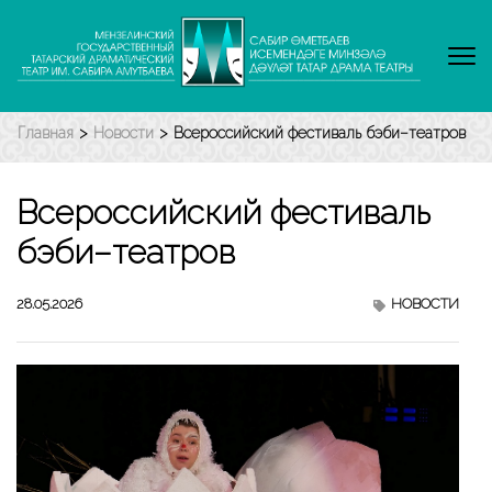
Перейти
к
содержимому
(нажмите
Enter)
Главная
>
Новости
>
Всероссийский фестиваль бэби–театров
Всероссийский фестиваль
бэби–театров
28.05.2026
НОВОСТИ