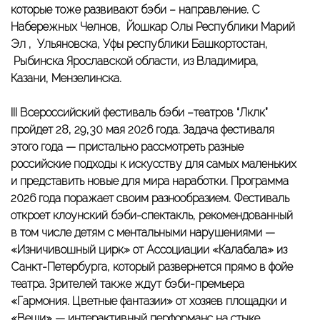
которые тоже развивают бэби – направление. С
Набережных Челнов, Йошкар Олы Республики Марий
Эл , Ульяновска, Уфы республики Башкортостан,
Рыбинска Ярославской области, из Владимира,
Казани, Мензелинска.
II
I
Всероссийск
ий
фестиваль бэби –театров “Ләкләк”
пройдет 28, 29,30 мая 2026 года
. Задача фестиваля
этого года — пристально рассмотреть разные
российские подходы к искусству для самых маленьких
и представить новые для мира наработки.
Программа
2026 года поражает своим разнообразием. Фестиваль
откроет клоунский бэби-спектакль, рекомендованный
в том числе детям с ментальными нарушениями —
«Изничивошный цирк» от Ассоциации «Калабала» из
Санкт-Петербурга, который развернется прямо в фойе
театра. Зрителей также ждут бэби-премьера
«Гармония. Цветные фантазии» от хозяев площадки и
«Вещи» — интерактивный перформанс на стыке