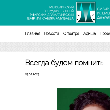
Перейти
к
содержимому
(нажмите
Enter)
Главная
Новости
О театре
Афиша
Прое
Всегда будем помнить
03.02.2023