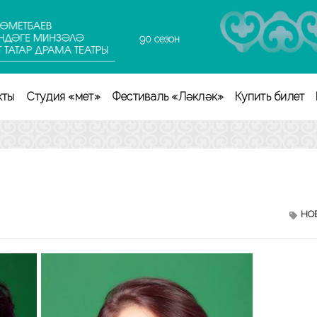
90 сезон
кты
Студия «Өмет»
Фестиваль «Ләкләк»
Купить билет
НО