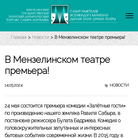
Перейти
к
содержимому
(нажмите
Enter)
Главная
>
Новости
>
В Мензелинском театре премьера!
В Мензелинском театре
премьера!
14.05.2024
НОВОСТИ
24 мая состоится премьера комедии «Залётные гости»
по произведению нашего земляка Равиля Сабыра, в
постановке режиссера Булата Бадриева. Комедия о
головокружительных запутанных и интересных
бытовых событиях современной жизни. В 2015 году в