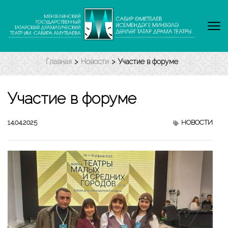
Перейти
к
содержимому
(нажмите
Enter)
Главная
>
Новости
>
Участие в форуме
Участие в форуме
14.04.2025
НОВОСТИ