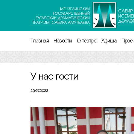
Перейти
к
содержимому
(нажмите
Enter)
Главная
Новости
О театре
Афиша
Прое
У нас гости
29.07.2022