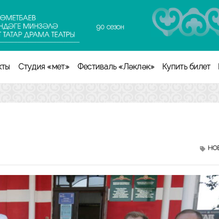
90 сезон
кты
Студия «Өмет»
Фестиваль «Ләкләк»
Купить билет
НО