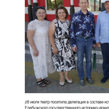
28 июля театр посетила делегация в составе к
Елабужского государственного историко-архи