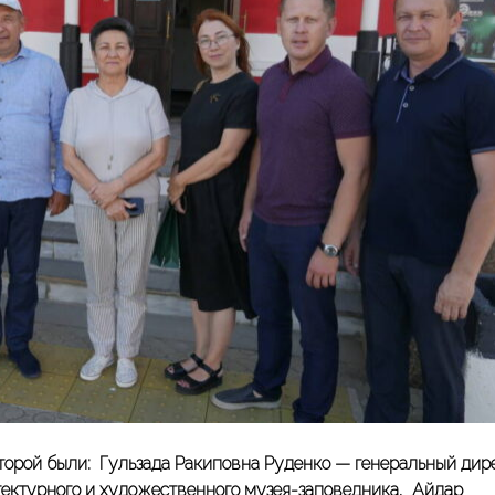
оторой были: Гульзада Ракиповна Руденко — генеральный дир
тектурного и художественного музея-заповедника, Айдар