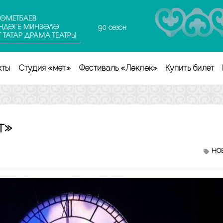
90 сезон
кты
Студия «Өмет»
Фестиваль «Ләкләк»
Купить билет
т»
НО