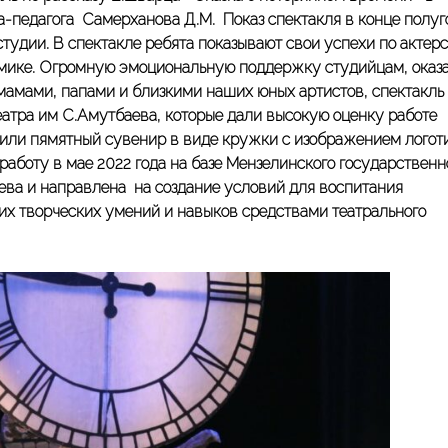
-педагога Самерханова Д.М. Показ спектакля в конце полуг
тудии. В спектакле ребята показывают свои успехи по актер
итмике. Огромную эмоциональную поддержку студийцам, оказ
мамами, папами и близкими наших юных артистов, спектакль
атра им С.Амутбаева, которые дали высокую оценку работе
чили пямятный сувенир в виде кружки с изображением логот
 работу в мае 2022 года на базе Мензелинского государственн
аева
и направлена на
создание условий для воспитания
их творческих умений и навыков средствами театрального