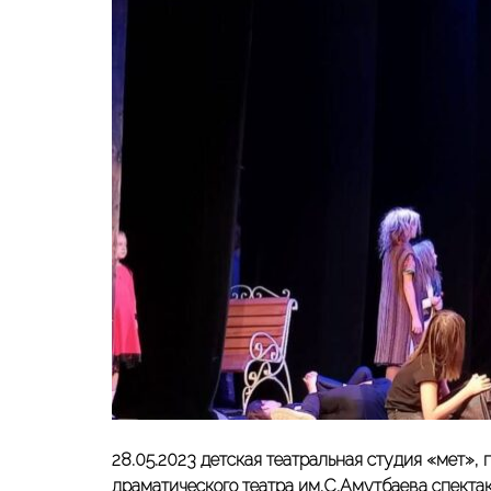
28.05.2023 детская театральная студия «Өмет»,
драматического театра им.С.Амутбаева спекта