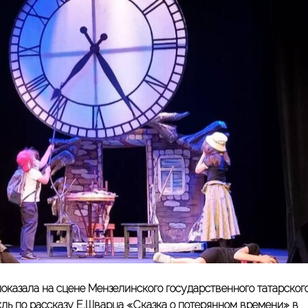
 показала на сцене Мензелинского государственного татарског
кль по рассказу Е.Шварца «Сказка о потерянном времени» в