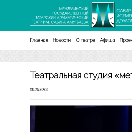
Перейти
к
содержимому
(нажмите
Enter)
Главная
Новости
О театре
Афиша
Прое
Театральная студия «Өме
29.05.2023