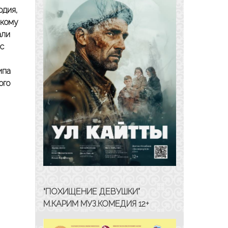
одия,
скому
али
 с
ипа
ого
“ПОХИЩЕНИЕ ДЕВУШКИ”
М.КАРИМ МУЗ.КОМЕДИЯ 12+