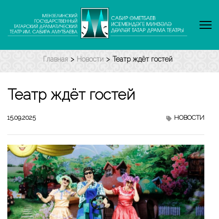
Перейти
к
содержимому
(нажмите
Enter)
Главная
>
Новости
>
Театр ждёт гостей
Театр ждёт гостей
15.09.2025
НОВОСТИ