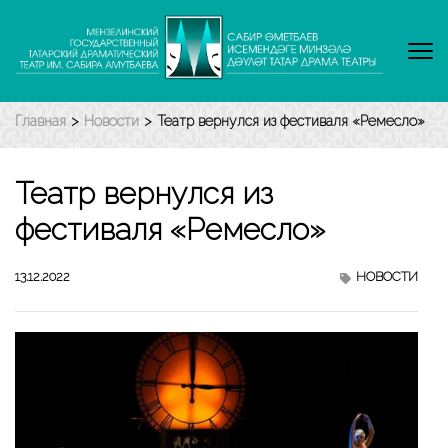
Перейти
к
содержимому
(нажмите
Enter)
Главная
>
Новости
>
Театр вернулся из фестиваля «Ремесло»
Театр вернулся из
фестиваля «Ремесло»
13.12.2022
НОВОСТИ