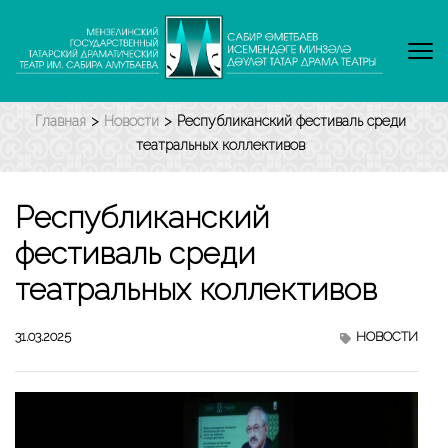
Перейти
к
содержимому
(нажмите
Enter)
Главная
>
Новости
>
Республиканский фестиваль среди
театральных коллективов
Республиканский
фестиваль среди
театральных коллективов
31.03.2025
НОВОСТИ