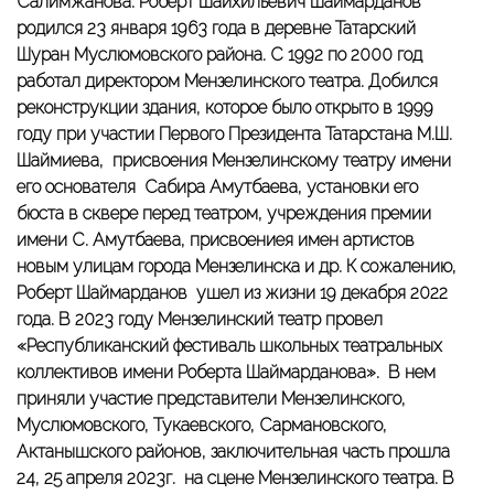
Салимжанова.
Роберт
Шайхильевич Шаймарданов
родился 23 января 1963 года в деревне Татарский
Шуран Муслюмовского района.
С 1992 по 2000 год
работал директором Мензелинского театра.
Добился
реконструкции здания, которое было открыто в 1999
году при участии Первого Президента Татарстана М.Ш.
Шаймиева, присвоения Мензелинскому театру имени
его основателя Сабира Амутбаева, установки его
бюста в сквере перед театром, учреждения премии
имени С. Амутбаева, присвоениея имен артистов
новым улицам города Мензелинска и др.
К сожалению,
Роберт Шаймарданов ушел из жизни 19 декабря 2022
года.
В 2023 году Мензелинский театр провел
«Республиканский фестиваль школьных театральных
коллективов имени Роберта Шаймарданова».
В нем
приняли участие представители Мензелинского,
Муслюмовского, Тукаевского, Сармановского,
Актанышского районов, заключительная часть прошла
24, 25 апреля 2023г. на сцене Мензелинского театра.
В