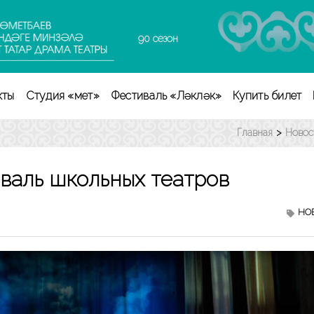
90 сезон
кты
Студия «Өмет»
Фестиваль «Ләкләк»
Купить билет
Главная
>
Новос
валь школьных театров
НО