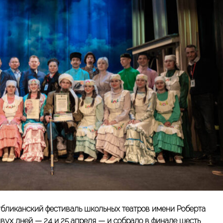
убликанский фестиваль школьных театров имени
Роберта
двух дней — 24 и 25 апреля — и собрало в финале шесть