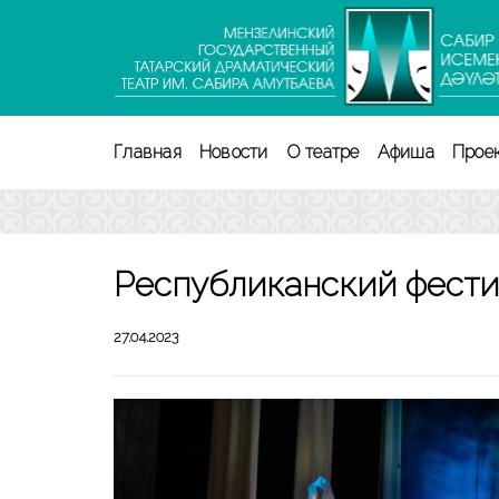
Перейти
к
содержимому
(нажмите
Enter)
Главная
Новости
О театре
Афиша
Прое
Республиканский фести
27.04.2023