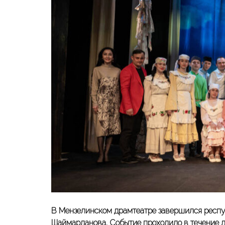
В Мензелинском драмтеатре завершился респ
Шаймарданова
. Событие проходило в течение 