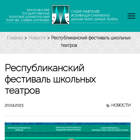
Перейти
к
содержимому
(нажмите
Enter)
Главная
>
Новости
>
Республиканский фестиваль школьных
театров
Республиканский
фестиваль школьных
театров
20.04.2023
НОВОСТИ