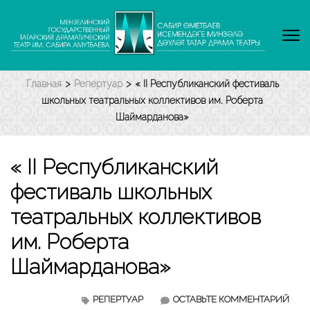
Перейти
к
содержимому
(нажмите
Enter)
Главная
>
Репертуар
>
« II Республиканский фестиваль
школьных театральных коллективов им. Роберта
Шаймарданова»
« II Республиканский
фестиваль школьных
театральных коллективов
им. Роберта
Шаймарданова»
«
РЕПЕРТУАР
ОСТАВЬТЕ КОММЕНТАРИЙ