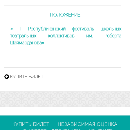
II
РЕС
ПОЛОЖЕНИЕ
ФЕС
ШКО
« II Республиканский фестиваль школьных
ТЕА
театральных коллективов им. Роберта
КОЛ
Шаймарданова»
ИМ.
РОБ
ШАЙ
КУПИТЬ БИЛЕТ
КУПИТЬ БИЛЕТ
НЕЗАВИСИМАЯ ОЦЕНКА