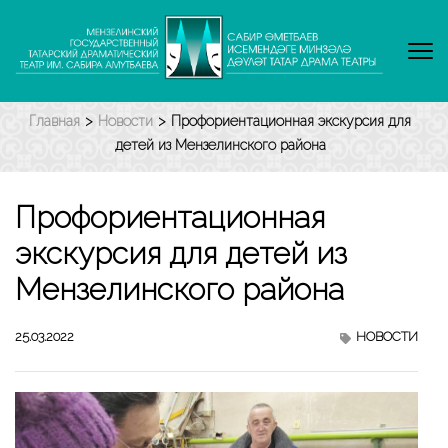
Перейти
к
содержимому
(нажмите
Enter)
Главная
>
Новости
>
Профориентационная экскурсия для
детей из Мензелинского района
Профориентационная
экскурсия для детей из
Мензелинского района
25.03.2022
НОВОСТИ