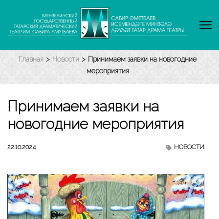
Перейти
к
содержимому
(нажмите
Enter)
Главная
>
Новости
>
Принимаем заявки на новогодние
мероприятия
Принимаем заявки на
новогодние мероприятия
22.10.2024
НОВОСТИ