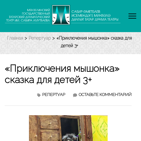
Перейти
к
содержимому
(нажмите
Enter)
Главная
>
Репертуар
>
«Приключения мышонка» сказка для
детей 3+
«Приключения мышонка»
сказка для детей 3+
«ПР
РЕПЕРТУАР
ОСТАВЬТЕ КОММЕНТАРИЙ
МЫШ
СКА
ДЛЯ
ДЕТ
3+