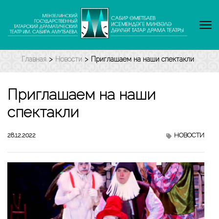
Перейти
к
содержимому
(нажмите
Enter)
Главная
>
Новости
>
Приглашаем на наши спектакли
Приглашаем на наши
спектакли
28.12.2022
НОВОСТИ