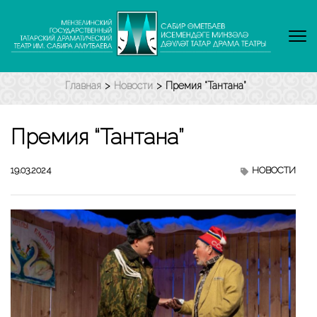
Перейти
к
содержимому
(нажмите
Enter)
Главная
>
Новости
>
Премия “Тантана”
Премия “Тантана”
19.03.2024
НОВОСТИ