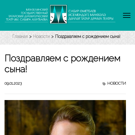
Перейти
к
содержимому
(нажмите
Enter)
Главная
>
Новости
>
Поздравляем с рождением сына!
Поздравляем с рождением
сына!
09.01.2023
НОВОСТИ