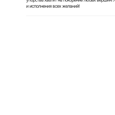
упорства хватит на покорение любых вершин! Ж
и исполнения всех желаний!