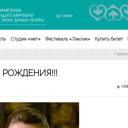
90 сезон
кты
Студия «Өмет»
Фестиваль «Ләкләк»
Купить билет
Главна
 РОЖДЕНИЯ!!!
НО