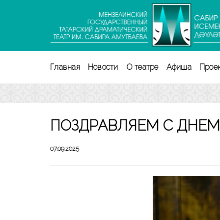
Перейти
к
содержимому
(нажмите
Enter)
Главная
Новости
О театре
Афиша
Прое
ПОЗДРАВЛЯЕМ С ДНЕМ
07.09.2025