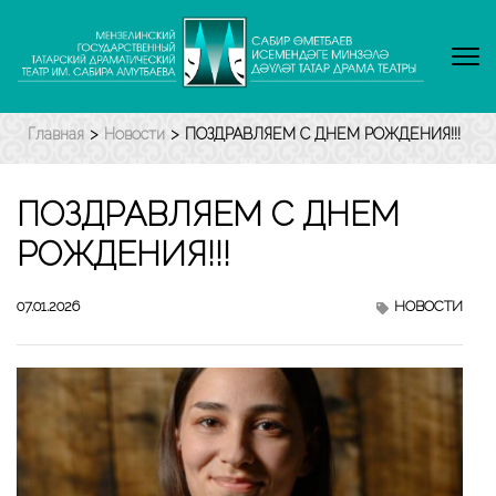
Перейти
к
содержимому
(нажмите
Enter)
Главная
>
Новости
>
ПОЗДРАВЛЯЕМ С ДНЕМ РОЖДЕНИЯ!!!
ПОЗДРАВЛЯЕМ С ДНЕМ
РОЖДЕНИЯ!!!
07.01.2026
НОВОСТИ