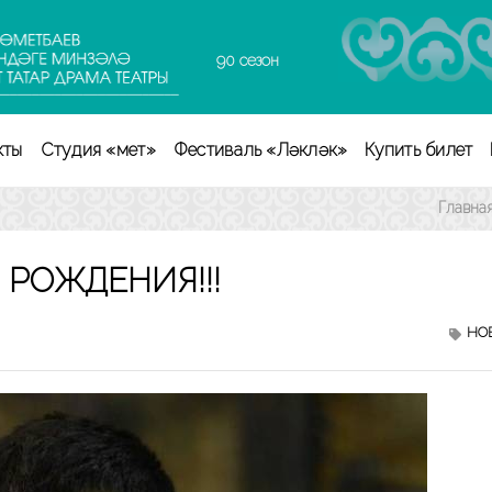
90 сезон
кты
Студия «Өмет»
Фестиваль «Ләкләк»
Купить билет
Главна
 РОЖДЕНИЯ!!!
НО