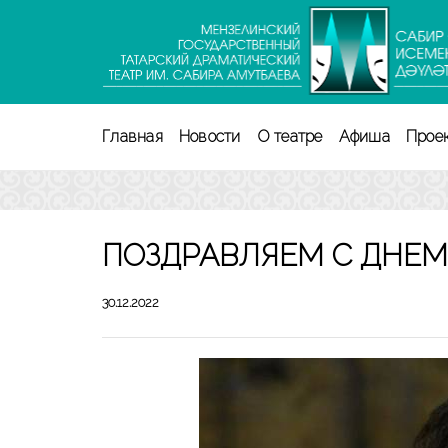
Перейти
к
содержимому
(нажмите
Enter)
Главная
Новости
О театре
Афиша
Прое
ПОЗДРАВЛЯЕМ С ДНЕМ
30.12.2022