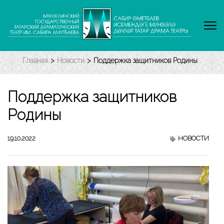
Перейти
к
содержимому
(нажмите
Enter)
Главная
>
Новости
>
Поддержка защитников Родины
Поддержка защитников
Родины
19.10.2022
НОВОСТИ