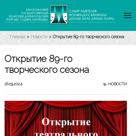
Перейти
к
содержимому
(нажмите
Enter)
Главная
>
Новости
>
Открытие 89-го творческого сезона
Открытие 89-го
творческого сезона
16.09.2024
НОВОСТИ