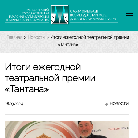
Перейти
к
содержимому
(нажмите
Enter)
Главная
>
Новости
>
Итоги ежегодной театральной премии
«Тантана»
Итоги ежегодной
театральной премии
«Тантана»
28.03.2024
НОВОСТИ