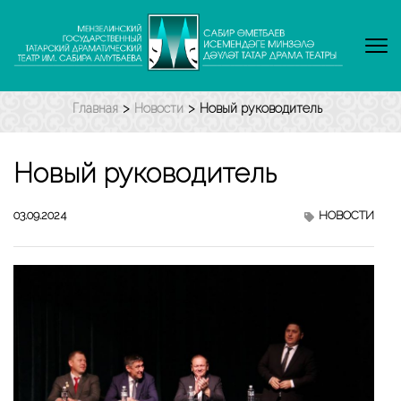
Перейти
к
содержимому
(нажмите
Enter)
Главная
>
Новости
>
Новый руководитель
Новый руководитель
03.09.2024
НОВОСТИ