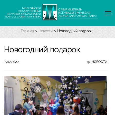
Перейти
к
содержимому
(нажмите
Enter)
Главная
>
Новости
>
Новогодний подарок
Новогодний подарок
29.12.2022
НОВОСТИ