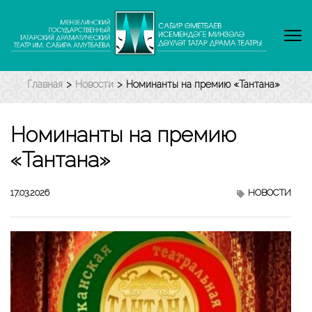
Перейти
к
содержимому
(нажмите
Enter)
Главная
>
Новости
>
Номинанты на премию «Тантана»
Номинанты на премию
«Тантана»
17.03.2026
НОВОСТИ