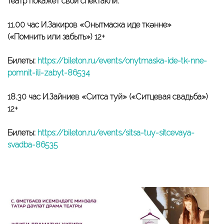
театр покажет свои спектакли:
11.00 час И.Закиров «Онытмаска иде үткәнне»
(«Помнить или забыть») 12+
Билеты:
https://bileton.ru/events/onytmaska-ide-tk-nne-
pomnit-ili-zabyt-86534
18.30 час И.Зайниев «Ситса туй» («Ситцевая свадьба»)
12+
Билеты:
https://bileton.ru/events/sitsa-tuy-sitcevaya-
svadba-86535