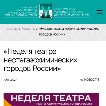
Перейти
к
содержимому
(нажмите
Enter)
Главная
>
Новости
>
«Неделя театра нефтегазохимических
городов России»
«Неделя театра
нефтегазохимических
городов России»
30.03.2023
НОВОСТИ