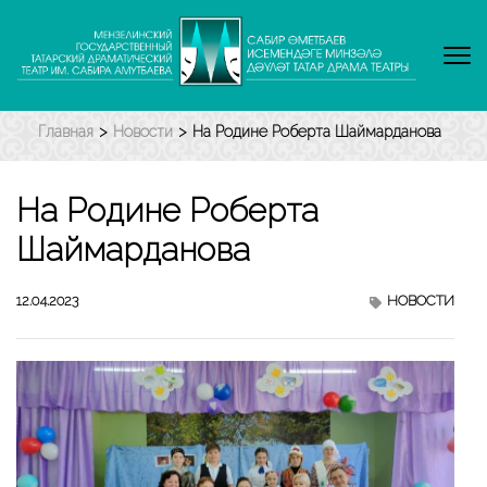
Перейти
к
содержимому
(нажмите
Enter)
Главная
>
Новости
>
На Родине Роберта Шаймарданова
На Родине Роберта
Шаймарданова
12.04.2023
НОВОСТИ