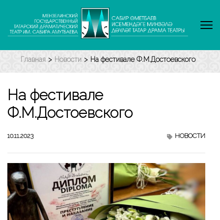
Перейти
к
содержимому
(нажмите
Enter)
Главная
>
Новости
>
На фестивале Ф.М.Достоевского
На фестивале
Ф.М.Достоевского
10.11.2023
НОВОСТИ