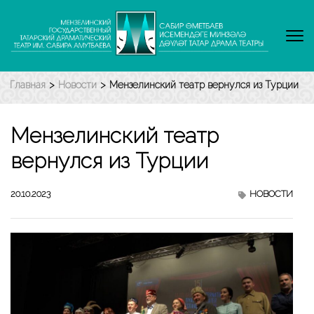
Перейти
к
содержимому
(нажмите
Enter)
Главная
>
Новости
>
Мензелинский театр вернулся из Турции
Мензелинский театр
вернулся из Турции
20.10.2023
НОВОСТИ